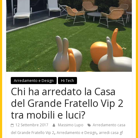
Arredamento e Design
Hi Tech
Chi ha arredato la Casa
del Grande Fratello Vip 2
tra mobili e luci?
12 Settembre 2017
Massimo Lupo
Arredamento casa
,
,
del Grande Fratello Vip 2
Arredamento e Design
arredi casa gf