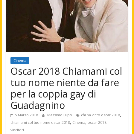
Cinema
Oscar 2018 Chiamami col
tuo nome niente da fare
per la coppia gay di
Guadagnino
,
5 Marzo 2018
Massimo Lupo
chi ha vinto oscar 2018
,
,
chiamami col tuo nome oscar 2018
Cinema
oscar 2018
vincitori