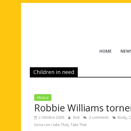
Salta
al
contenuto
Tuttouomini
HOME
NEW
News,
Tv,
Children in need
Cinema,
Motori,
gay
news
Musica
e
Robbie Williams torne
la
moda
,
2 Ottobre 2009
Red
2 commenti
Body
C
maschile
,
torna con i take That
Take That