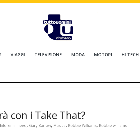
S
VIAGGI
TELEVISIONE
MODA
MOTORI
HI TECH
rà con i Take That?
,
,
,
,
hildren in need
Gary Barlow
Musica
Robbie Williams
Robbie williams