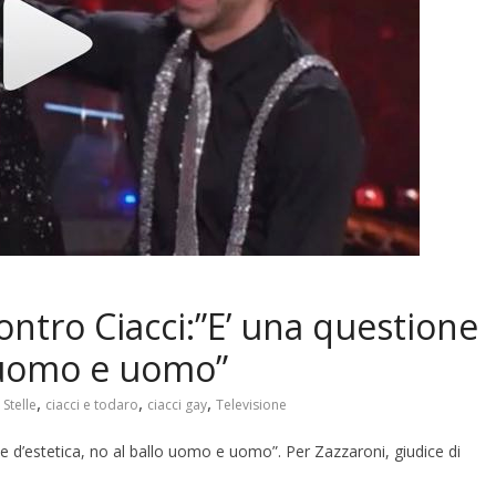
ontro Ciacci:”E’ una questione
o uomo e uomo”
,
,
,
Stelle
ciacci e todaro
ciacci gay
Televisione
e d’estetica, no al ballo uomo e uomo”. Per Zazzaroni, giudice di