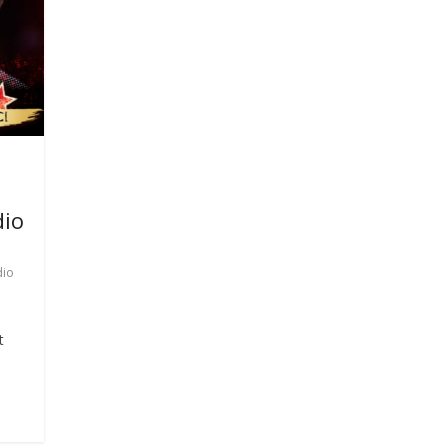
dio
dio
t