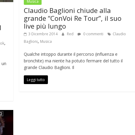
Musica
Claudio Baglioni chiude alla
grande “ConVoi Re Tour”, il suo
live più lungo
l
3 Dicembre 2014
Red
0 commenti
Claudio
,
Baglioni
Musica
,
ok
Qualche intoppo durante il percorso (influenza e
bronchite) ma niente ha potuto fermare del tutto il
n un
grande Claudio Baglioni. Il
Leggi tutto