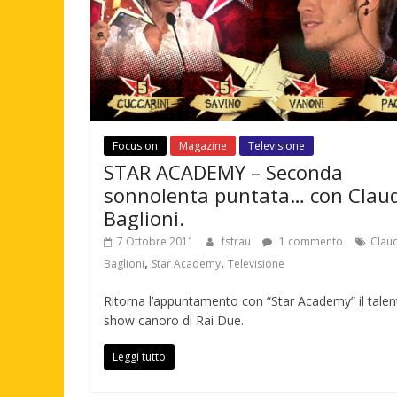
Focus on
Magazine
Televisione
STAR ACADEMY – Seconda
sonnolenta puntata… con Clau
Baglioni.
7 Ottobre 2011
fsfrau
1 commento
Clau
,
,
Baglioni
Star Academy
Televisione
Ritorna l’appuntamento con “Star Academy” il talen
show canoro di Rai Due.
Leggi tutto