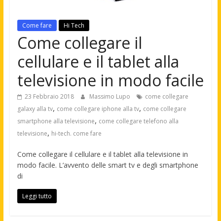
Come fare
Hi Tech
Come collegare il
cellulare e il tablet alla
televisione in modo facile
23 Febbraio 2018
Massimo Lupo
come collegare
,
,
galaxy alla tv
come collegare iphone alla tv
come collegare
,
smartphone alla televisione
come collegare telefono alla
,
televisione
hi-tech. come fare
Come collegare il cellulare e il tablet alla televisione in
modo facile. L’avvento delle smart tv e degli smartphone
di
Leggi tutto