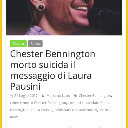
Musica
News
Chester Bennington
morto suicida il
messaggio di Laura
Pausini
,
21 Luglio 2017
Massimo Lupo
Chester Bennington
,
come è morto Chester Bennington
come si è suicidato Chester
,
,
,
,
Bennington
Laura Pausini
linkin park cantante morto
Musica
news