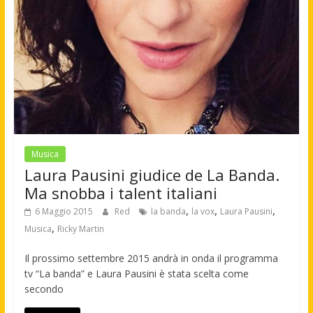
Musica
Laura Pausini giudice de La Banda.
Ma snobba i talent italiani
,
,
,
6 Maggio 2015
Red
la banda
la vox
Laura Pausini
,
Musica
Ricky Martin
Il prossimo settembre 2015 andrà in onda il programma
tv “La banda” e Laura Pausini è stata scelta come
secondo