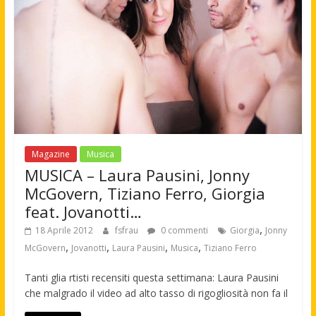
Magazine
Musica
MUSICA – Laura Pausini, Jonny
McGovern, Tiziano Ferro, Giorgia
feat. Jovanotti…
,
18 Aprile 2012
fsfrau
0 commenti
Giorgia
Jonny
,
,
,
,
McGovern
Jovanotti
Laura Pausini
Musica
Tiziano Ferro
Tanti glia rtisti recensiti questa settimana: Laura Pausini
che malgrado il video ad alto tasso di rigogliosità non fa il