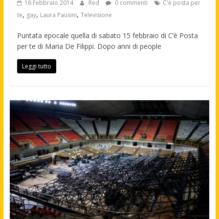
16 Febbraio 2014
Red
0 commenti
C'è posta per
,
,
,
te
gay
Laura Pausini
Televisione
Puntata epocale quella di sabato 15 febbraio di C’è Posta
per te di Maria De Filippi. Dopo anni di people
Leggi tutto