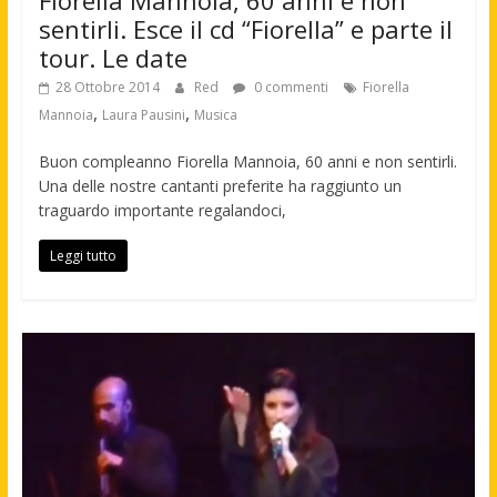
Fiorella Mannoia, 60 anni e non
sentirli. Esce il cd “Fiorella” e parte il
tour. Le date
28 Ottobre 2014
Red
0 commenti
Fiorella
,
,
Mannoia
Laura Pausini
Musica
Buon compleanno Fiorella Mannoia, 60 anni e non sentirli.
Una delle nostre cantanti preferite ha raggiunto un
traguardo importante regalandoci,
Leggi tutto