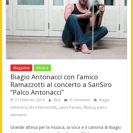
Magazine
Musica
Biagio Antonacci con l’amico
Ramazzotti al concerto a SanSiro
“Palco Antonacci”
27 Febbraio 2014
Red
0 commenti
Biagio
,
,
,
,
Antonacci
Eros Ramazzotti
Laura Pausini
Musica
palco
antonacci
Grande attesa per la musica, la voce e il carisma di Biagio