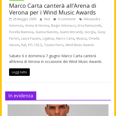
Marco Carta canterà all’Arena di
Verona per i Wind Music Awards
28 Maggio 2009
Red
0 commenti
Alessandra
,
,
,
,
Amoroso
Arena di Verona
Biagio Antonacci
Eros Ramazzotti
,
,
,
,
Fiorella Mannoia
Gianna Nannini
Gianni Morandi
Giorgia
Giusy
,
,
,
,
,
Ferreri
Laura Pausini
Ligabue
Marco Carta
Musica
Ornella
,
,
,
,
Vanoni
Raf
RTL 102.5
Tiziano Ferro
Wind Music Awards
Sabato 6 e domenica 7 giugno Marco Carta canterà
all’Arena di Verona in occasione dei Wind Music Awards.
Leggi tutto
In evidenza