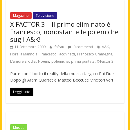
Magazine
Televisione
X FACTOR 3 – Il primo eliminato è
Francesco, nonostante le polemiche
sugli A&K!
,
11 Settembre 2009
fsfrau
0 commenti
A&K
,
,
,
Fiorella Mannoia
Francesco Facchinetti
Francesco Gramegna
,
,
,
,
L'amore si odia
Noemi
polemiche
prima puntata
X-Factor 3
Parte con il botto il reality della musica targato Rai Due.
Dopo gli Aram Quartet e Matteo Beccucci vincitori veri
Leggi tutto
Musica