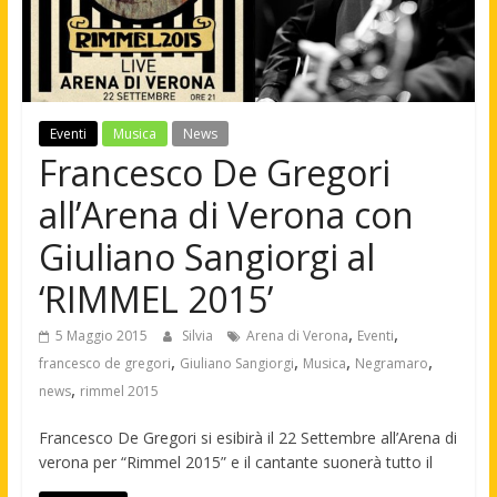
Eventi
Musica
News
Francesco De Gregori
all’Arena di Verona con
Giuliano Sangiorgi al
‘RIMMEL 2015’
,
,
5 Maggio 2015
Silvia
Arena di Verona
Eventi
,
,
,
,
francesco de gregori
Giuliano Sangiorgi
Musica
Negramaro
,
news
rimmel 2015
Francesco De Gregori si esibirà il 22 Settembre all’Arena di
verona per “Rimmel 2015” e il cantante suonerà tutto il