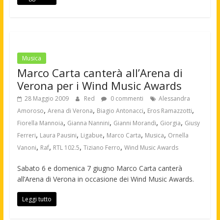
Musica
Marco Carta canterà all’Arena di
Verona per i Wind Music Awards
28 Maggio 2009
Red
0 commenti
Alessandra
,
,
,
,
Amoroso
Arena di Verona
Biagio Antonacci
Eros Ramazzotti
,
,
,
,
Fiorella Mannoia
Gianna Nannini
Gianni Morandi
Giorgia
Giusy
,
,
,
,
,
Ferreri
Laura Pausini
Ligabue
Marco Carta
Musica
Ornella
,
,
,
,
Vanoni
Raf
RTL 102.5
Tiziano Ferro
Wind Music Awards
Sabato 6 e domenica 7 giugno Marco Carta canterà
all’Arena di Verona in occasione dei Wind Music Awards.
Leggi tutto