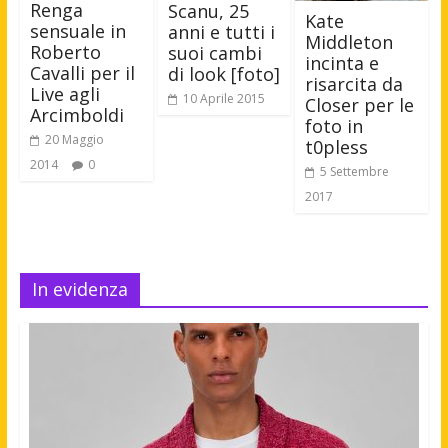
Renga
Scanu, 25
Kate
sensuale in
anni e tutti i
Middleton
Roberto
suoi cambi
incinta e
Cavalli per il
di look [foto]
risarcita da
Live agli
10 Aprile 2015
Closer per le
Arcimboldi
foto in
20 Maggio
t0pless
2014
0
5 Settembre
2017
In evidenza