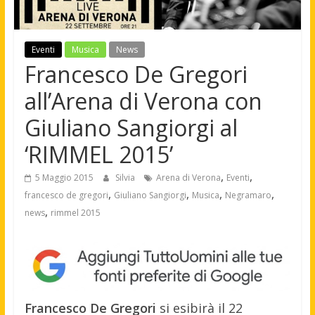
Eventi
Musica
News
Francesco De Gregori
all’Arena di Verona con
Giuliano Sangiorgi al
‘RIMMEL 2015’
,
,
5 Maggio 2015
Silvia
Arena di Verona
Eventi
,
,
,
,
francesco de gregori
Giuliano Sangiorgi
Musica
Negramaro
,
news
rimmel 2015
Francesco De Gregori
si esibirà il 22