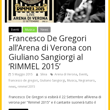
Eventi
Musica
News
Francesco De Gregori
all’Arena di Verona con
Giuliano Sangiorgi al
‘RIMMEL 2015’
,
,
5 Maggio 2015
Silvia
Arena di Verona
Eventi
,
,
,
,
francesco de gregori
Giuliano Sangiorgi
Musica
Negramaro
,
news
rimmel 2015
Francesco De Gregori si esibirà il 22 Settembre all’Arena di
verona per “Rimmel 2015” e il cantante suonerà tutto il