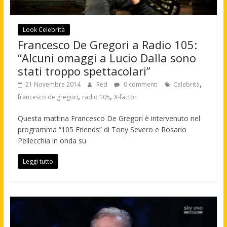
Look Celebrità
Francesco De Gregori a Radio 105:
“Alcuni omaggi a Lucio Dalla sono
stati troppo spettacolari”
,
21 Novembre 2014
Red
0 commenti
Celebrità
,
,
francesco de gregori
radio 105
X-factor
Questa mattina Francesco De Gregori è intervenuto nel
programma “105 Friends” di Tony Severo e Rosario
Pellecchia in onda su
Leggi tutto