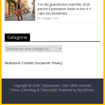
Il re del guardaroba maschile 2026:
perché il pantalone fluido in lino è il
capo più desiderato
4 Maggio 2026
Categorie
Categorie
Redazione
Contatti
Disclaimer
Privacy
Copyright © 2026
Tuttouomini
. Tutti i diritti riservati.
Tema: ColorMag di
ThemeGrill
. Powered by
WordPress
.