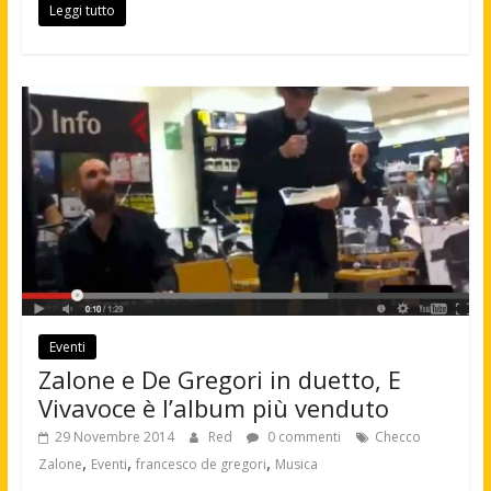
Leggi tutto
Eventi
Zalone e De Gregori in duetto, E
Vivavoce è l’album più venduto
29 Novembre 2014
Red
0 commenti
Checco
,
,
,
Zalone
Eventi
francesco de gregori
Musica