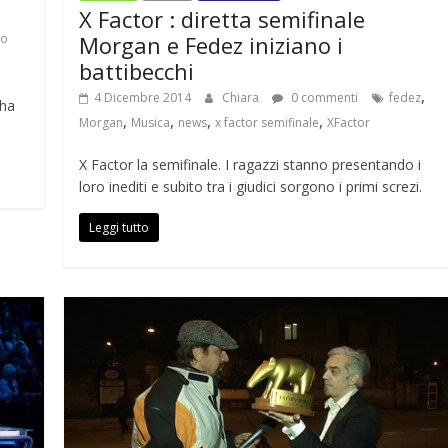
X Factor : diretta semifinale
Morgan e Fedez iniziano i
zo
battibecchi
,
4 Dicembre 2014
Chiara
0 commenti
fedez
 ha
,
,
,
,
Morgan
Musica
news
x factor semifinale
XFactor
X Factor la semifinale. I ragazzi stanno presentando i
loro inediti e subito tra i giudici sorgono i primi screzi.
Leggi tutto