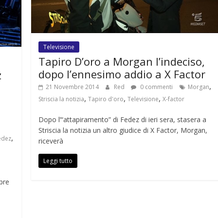
Televisione
Tapiro D’oro a Morgan l’indeciso,
dopo l’ennesimo addio a X Factor
z
,
21 Novembre 2014
Red
0 commenti
Morgan
,
,
,
Striscia la notizia
Tapiro d'oro
Televisione
X-factor
Dopo l’“attapiramento” di Fedez di ieri sera, stasera a
Striscia la notizia un altro giudice di X Factor, Morgan,
,
edez
riceverà
Leggi tutto
pre