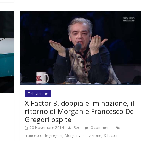
Televisione
X Factor 8, doppia eliminazione, il
ritorno di Morgan e Francesco De
Gregori ospite
20 Novembre 2014
Red
0 commenti
,
,
,
francesco de gregori
Morgan
Televisione
X-factor