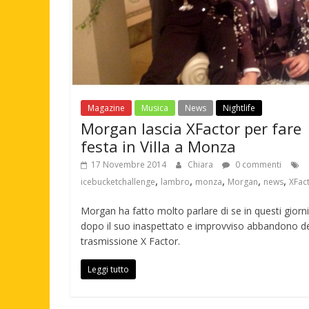
Magazine
Musica
News
Nightlife
Morgan lascia XFactor per fare
festa in Villa a Monza
17 Novembre 2014
Chiara
0 commenti
,
,
,
,
,
icebucketchallenge
lambro
monza
Morgan
news
XFac
Morgan ha fatto molto parlare di se in questi giorni
dopo il suo inaspettato e improvviso abbandono de
trasmissione X Factor.
Leggi tutto