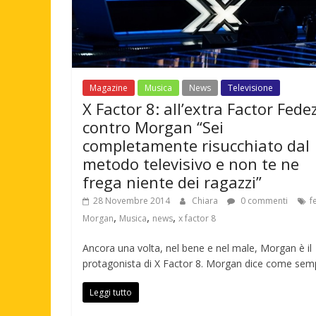
Magazine
Musica
News
Televisione
X Factor 8: all’extra Factor Fede
contro Morgan “Sei
completamente risucchiato dal
metodo televisivo e non te ne
frega niente dei ragazzi”
28 Novembre 2014
Chiara
0 commenti
f
,
,
,
Morgan
Musica
news
x factor 8
Ancora una volta, nel bene e nel male, Morgan è il
protagonista di X Factor 8. Morgan dice come sem
Leggi tutto