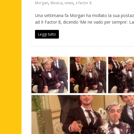
,
,
,
Morgan
Musica
news
x factor 8
Una settimana fa Morgan ha mollato la sua posta
ad X Factor 8, dicendo ‘Me ne vado per sempre‘. La
Leggi tutto