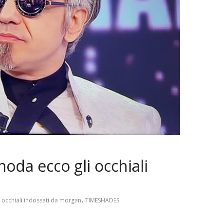
moda ecco gli occhiali
,
,
occhiali indossati da morgan
TIMESHADES