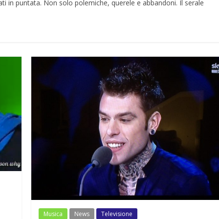
ati in puntata. Non solo polemiche, querele e abbandoni. Il serale
Musica
News
Televisione