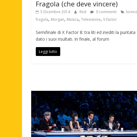
Fragola (che deve vincere)
5 Dicembre 2014
Red
0 commenti
loren
,
,
,
,
fragola
Morgan
Musica
Televisione
X-factor
Semifinale di X Factor 8: tra liti ed inediti la puntata
dato i suoi risultati. In finale, al forum
Leggi tutto