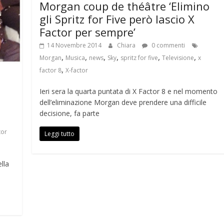
Morgan coup de théâtre ‘Elimino
gli Spritz for Five però lascio X
Factor per sempre’
14 Novembre 2014
Chiara
0 commenti
,
,
,
,
,
,
Morgan
Musica
news
Sky
spritz for five
Televisione
x
,
factor 8
X-factor
Ieri sera la quarta puntata di X Factor 8 e nel momento
dell’eliminazione Morgan deve prendere una difficile
decisione, fa parte
tor
Leggi tutto
lla