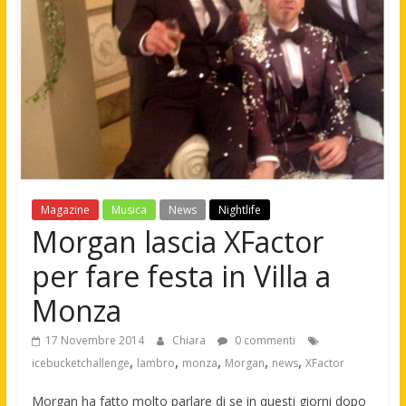
Magazine
Musica
News
Nightlife
Morgan lascia XFactor
per fare festa in Villa a
Monza
17 Novembre 2014
Chiara
0 commenti
,
,
,
,
,
icebucketchallenge
lambro
monza
Morgan
news
XFactor
Morgan ha fatto molto parlare di se in questi giorni dopo