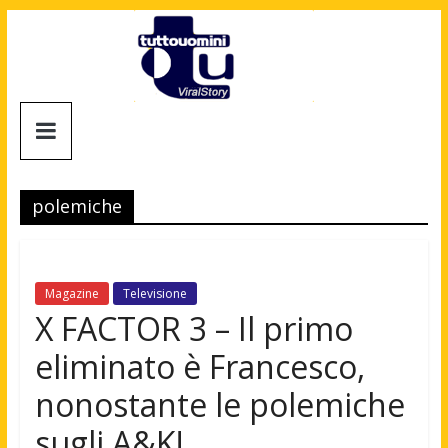
Salta
al
contenuto
Tuttouomini
News,
Tv,
polemiche
Cinema,
Motori,
gay
news
Magazine
Televisione
e
X FACTOR 3 – Il primo
la
eliminato è Francesco,
moda
maschile
nonostante le polemiche
sugli A&K!