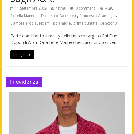
,
11 Settembre 2009
fsfrau
0 commenti
A&K
,
,
,
Fiorella Mannoia
Francesco Facchinetti
Francesco Gramegna
,
,
,
,
L'amore si odia
Noemi
polemiche
prima puntata
X-Factor 3
Parte con il botto il reality della musica targato Rai Due.
Dopo gli Aram Quartet e Matteo Beccucci vincitori veri
Leggi tutto
In evidenza