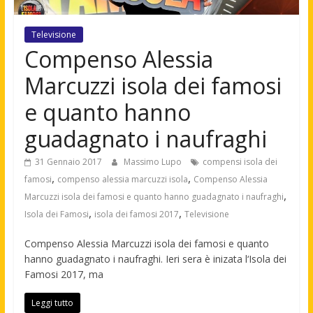
Televisione
Compenso Alessia
Marcuzzi isola dei famosi
e quanto hanno
guadagnato i naufraghi
31 Gennaio 2017
Massimo Lupo
compensi isola dei
,
,
famosi
compenso alessia marcuzzi isola
Compenso Alessia
,
Marcuzzi isola dei famosi e quanto hanno guadagnato i naufraghi
,
,
Isola dei Famosi
isola dei famosi 2017
Televisione
Compenso Alessia Marcuzzi isola dei famosi e quanto
hanno guadagnato i naufraghi. Ieri sera è inizata l‘Isola dei
Famosi 2017, ma
Leggi tutto