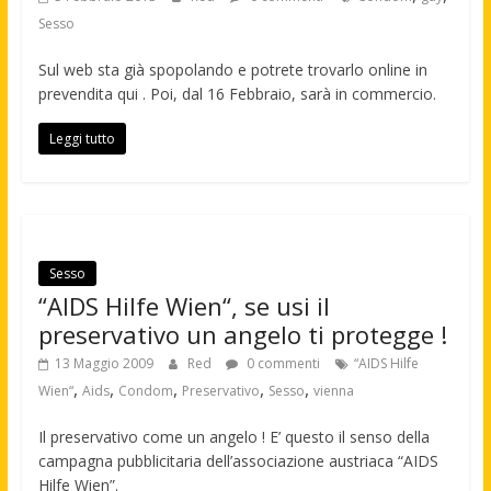
Sesso
Sul web sta già spopolando e potrete trovarlo online in
prevendita qui . Poi, dal 16 Febbraio, sarà in commercio.
Leggi tutto
Sesso
“AIDS Hilfe Wien“, se usi il
preservativo un angelo ti protegge !
13 Maggio 2009
Red
0 commenti
“AIDS Hilfe
,
,
,
,
,
Wien“
Aids
Condom
Preservativo
Sesso
vienna
Il preservativo come un angelo ! E’ questo il senso della
campagna pubblicitaria dell’associazione austriaca “AIDS
Hilfe Wien”.