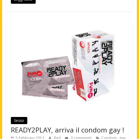
Sesso
READY2PLAY, arriva il condom gay !
,
,
5 Febbraio 2013
Red
0 commenti
Condom
gay