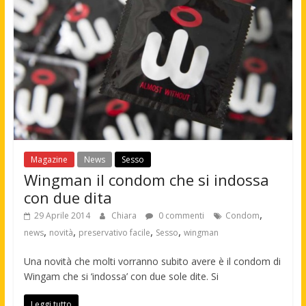
Magazine
News
Sesso
Wingman il condom che si indossa
con due dita
,
29 Aprile 2014
Chiara
0 commenti
Condom
,
,
,
,
news
novità
preservativo facile
Sesso
wingman
Una novità che molti vorranno subito avere è il condom di
Wingam che si ‘indossa’ con due sole dite. Si
Leggi tutto