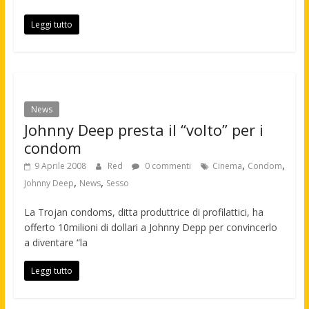
Leggi tutto
News
Johnny Deep presta il “volto” per i
condom
,
,
9 Aprile 2008
Red
0 commenti
Cinema
Condom
,
,
Johnny Deep
News
Sesso
La Trojan condoms, ditta produttrice di profilattici, ha
offerto 10milioni di dollari a Johnny Depp per convincerlo
a diventare “la
Leggi tutto