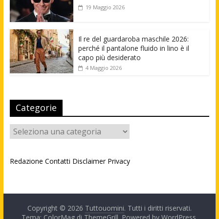
19 Maggio 2026
Il re del guardaroba maschile 2026:
perché il pantalone fluido in lino è il
capo più desiderato
4 Maggio 2026
Categorie
Categorie
Redazione
Contatti
Disclaimer
Privacy
Copyright © 2026
Tuttouomini
. Tutti i diritti riservati.
Tema: ColorMag di
ThemeGrill
. Powered by
WordPress
.