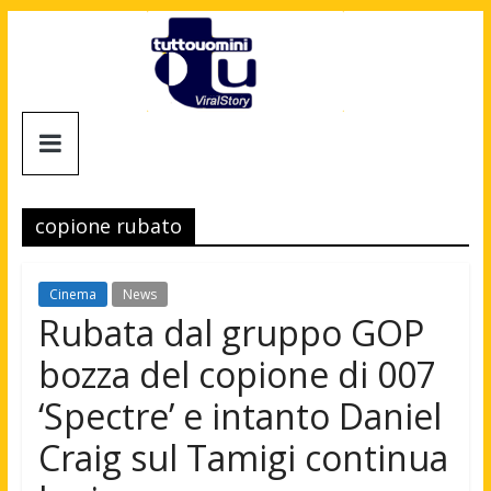
Salta
al
contenuto
Tuttouomini
News,
Tv,
copione rubato
Cinema,
Motori,
gay
Cinema
News
news
Rubata dal gruppo GOP
e
bozza del copione di 007
la
moda
‘Spectre’ e intanto Daniel
maschile
Craig sul Tamigi continua