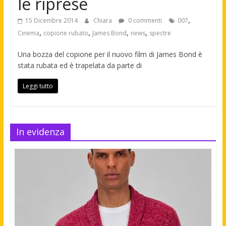
le riprese
,
15 Dicembre 2014
Chiara
0 commenti
007
,
,
,
,
Cinema
copione rubato
James Bond
news
spectre
Una bozza del copione per il nuovo film di James Bond è
stata rubata ed è trapelata da parte di
Leggi tutto
In evidenza