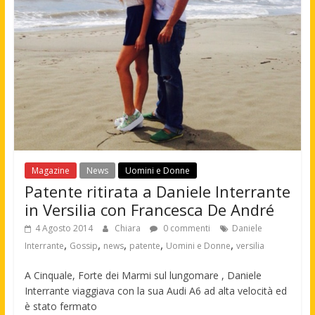
Magazine
News
Uomini e Donne
Patente ritirata a Daniele Interrante
in Versilia con Francesca De André
4 Agosto 2014
Chiara
0 commenti
Daniele
,
,
,
,
,
Interrante
Gossip
news
patente
Uomini e Donne
versilia
A Cinquale, Forte dei Marmi sul lungomare , Daniele
Interrante viaggiava con la sua Audi A6 ad alta velocità ed
è stato fermato