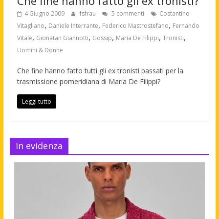
Che fine hanno fatto gli ex tronisti?
4 Giugno 2009
fsfrau
5 commenti
Costantino
,
,
,
Vitagliano
Daniele Interrante
Federico Mastrostefano
Fernando
,
,
,
,
,
Vitale
Gionatan Giannotti
Gossip
Maria De Filippi
Tronisti
Uomini & Donne
Che fine hanno fatto tutti gli ex tronisti passati per la
trasmissione pomeridiana di Maria De Filippi?
Leggi tutto
In evidenza