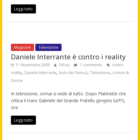
Leggi tutto
Magazine
Televisione
Daniele Interrante è contro i reality
11 Novembre 2009
fsfrau
1 commento
contro
,
,
,
,
reality
Daniele Interrante
Isola dei Famosi
Televisione
Uomini &
Donne
In televisione, ormai si vede di tutto. Dopo Platinette che
critica il trans Gabriele del Grande Fratello (proprio lui?!?),
ora
Leggi tutto