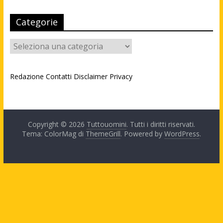
Categorie
Categorie
Redazione
Contatti
Disclaimer
Privacy
Copyright © 2026
Tuttouomini
. Tutti i diritti riservati.
Tema: ColorMag di
ThemeGrill
. Powered by
WordPress
.