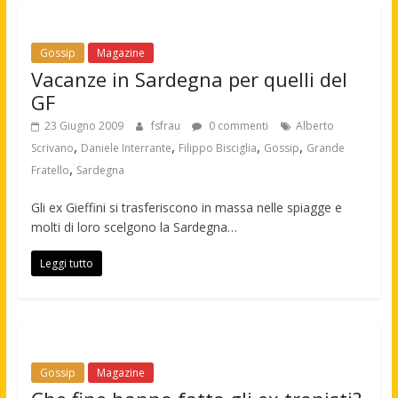
Gossip
Magazine
Vacanze in Sardegna per quelli del
GF
23 Giugno 2009
fsfrau
0 commenti
Alberto
,
,
,
,
Scrivano
Daniele Interrante
Filippo Bisciglia
Gossip
Grande
,
Fratello
Sardegna
Gli ex Gieffini si trasferiscono in massa nelle spiagge e
molti di loro scelgono la Sardegna…
Leggi tutto
Gossip
Magazine