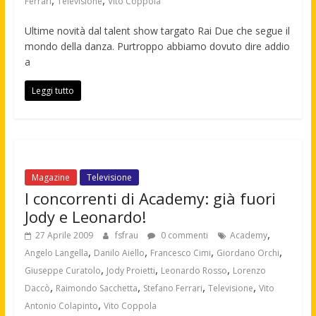
,
,
Ferrari
Televisione
Vito Coppola
Ultime novità dal talent show targato Rai Due che segue il
mondo della danza. Purtroppo abbiamo dovuto dire addio
a
Leggi tutto
Magazine
Televisione
I concorrenti di Academy: già fuori
Jody e Leonardo!
,
27 Aprile 2009
fsfrau
0 commenti
Academy
,
,
,
,
Angelo Langella
Danilo Aiello
Francesco Cimi
Giordano Orchi
,
,
,
Giuseppe Curatolo
Jody Proietti
Leonardo Rosso
Lorenzo
,
,
,
,
Daccò
Raimondo Sacchetta
Stefano Ferrari
Televisione
Vito
,
Antonio Colapinto
Vito Coppola