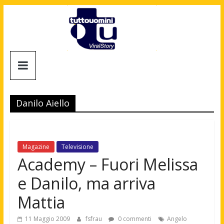
Salta
al
contenuto
Tuttouomini
News,
Tv,
Danilo Aiello
Cinema,
Motori,
gay
news
Magazine
Televisione
e
Academy – Fuori Melissa
la
e Danilo, ma arriva
moda
maschile
Mattia
11 Maggio 2009
fsfrau
0 commenti
Angelo