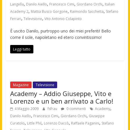
,
,
,
,
Langella
Danilo Aiello
Francesco Cimi
Giordano Orchi
Italian
,
,
,
Academy 2
Mattia Busco Gorgone
Raimondo Sacchetta
Stefano
,
,
Ferrari
Televisione
Vito Antonio Colapinto
È uscito Danilo, purtroppo uno dei miei preferiti! Bello
come il sole, napoletano ed etero convintissimo!
Leggi tutto
Magazine
Televisione
Academy – Addio Giuseppe, Vito e
Lorenzo e un ben arrivato a Carlo!
,
4 Maggio 2009
fsfrau
0 commenti
Academy
,
,
,
Danilo Aiello
Francesco Cimi
Giordano Orchi
Giuseppe
,
,
,
,
Curatolo
Little Phil
Lorenzo Daccò
Raffaele Paganini
Stefano