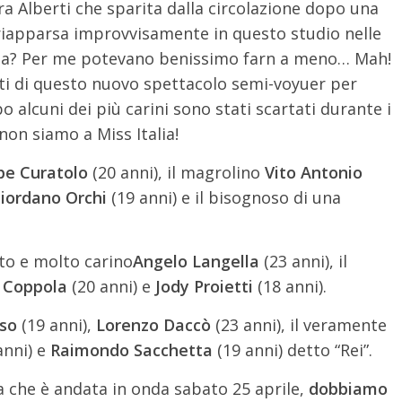
a Alberti che sparita dalla circolazione dopo una
è riapparsa improvvisamente in questo studio nelle
alcosa? Per me potevano benissimo farn a meno… Mah!
i di questo nuovo spettacolo semi-voyuer per
o alcuni dei più carini sono stati scartati durante i
non siamo a Miss Italia!
pe Curatolo
(20 anni), il magrolino
Vito Antonio
iordano Orchi
(19 anni) e il bisognoso di una
sato e molto carino
Angelo Langella
(23 anni), il
o Coppola
(20 anni) e
Jody Proietti
(18 anni).
so
(19 anni),
Lorenzo Daccò
(23 anni), il veramente
anni) e
Raimondo Sacchetta
(19 anni) detto “Rei”.
 che è andata in onda sabato 25 aprile,
dobbiamo