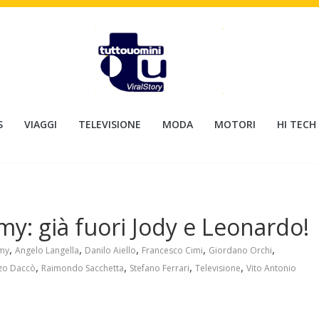
S
VIAGGI
TELEVISIONE
MODA
MOTORI
HI TECH
my: già fuori Jody e Leonardo!
,
,
,
,
,
my
Angelo Langella
Danilo Aiello
Francesco Cimi
Giordano Orchi
,
,
,
,
zo Daccò
Raimondo Sacchetta
Stefano Ferrari
Televisione
Vito Antonio