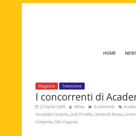
Salta
al
contenuto
Tuttouomini
HOME
NEW
News,
Tv,
Cinema,
Motori,
Magazine
Televisione
gay
I concorrenti di Acade
news
e
27 Aprile 2009
fsfrau
0 commenti
Acade
la
,
,
,
Giuseppe Curatolo
Jody Proietti
Leonardo Rosso
Loren
moda
,
Colapinto
Vito Coppola
maschile