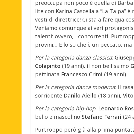
preoccupa non poco è quella di Barbar
lite con Karina Cascella a “La Talpa” 
vesti di direttrice! Ci sta a fare qu
Veniamo comunque ai veri protagonist
talenti: ovvero, i concorrenti. Purtropp
provini… E lo so che è un peccato, ma 
Per la categoria danza classica
:
Giusep
Colapinto
(19 anni), il non bellissimo
G
pettinata
Francesco Crimi
(19 anni).
Per la categoria danza moderna
: il ra
sorridente
Danilo Aiello
(18 anni),
Vit
Per la categoria hip-hop
:
Leonardo Ros
bello e mascolino
Stefano Ferrari
(24 
Purtroppo però già alla prima puntata