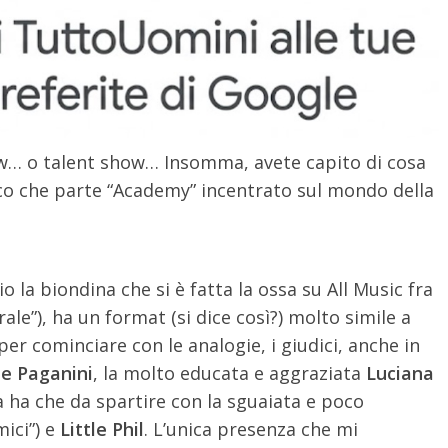
ow… o talent show… Insomma, avete capito di cosa
ecco che parte “Academy” incentrato sul mondo della
io la biondina che si è fatta la ossa su All Music fra
rale”), ha un format (si dice così?) molto simile a
per cominciare con le analogie, i giudici, anche in
le Paganini
, la molto educata e aggraziata
Luciana
a ha che da spartire con la sguaiata e poco
ici”) e
Little Phil
. L’unica presenza che mi