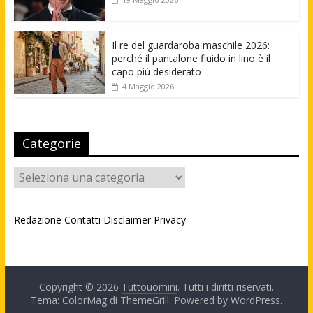
Il re del guardaroba maschile 2026:
perché il pantalone fluido in lino è il
capo più desiderato
4 Maggio 2026
Categorie
Categorie
Redazione
Contatti
Disclaimer
Privacy
Copyright © 2026
Tuttouomini
. Tutti i diritti riservati.
Tema: ColorMag di
ThemeGrill
. Powered by
WordPress
.