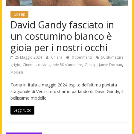
Gossip
David Gandy fasciato in
un costumino bianco è
gioia per i nostri occhi
25 Maggio 2024
Chiara
0 commenti
50 sfumature
,
,
,
,
,
grigio
Cinema
david gandy 50 sfumature
Gossip
Jamie Dornan
Modelli
Torna in Italia a maggio 2024 ospite dell’ultima puntata
stagionale di Verissimo: stiamo parlando di David Gandy, il
bellissimo modello
Leggi tutto