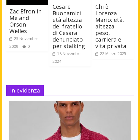
Cesare
Chi è
Zac Efron in
Buonamici
Lorenza
Me and
età altezza
Mario: età,
Orson
del fratello
altezza,
Welles
di Cesara
peso,
denunciato
carriera e
25 Novembre
per stalking
vita privata
2009
0
18 Novembre
22 Marzo 2025
2024
In evidenza