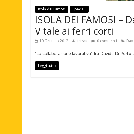
Isola dei Famosi
Speciali
ISOLA DEI FAMOSI – D
Vitale ai ferri corti
10 Gennaio 2012
fsfrau
0 commenti
Davi
“La collaborazione lavorativa” fra Davide Di Porto 
Leggi tutto