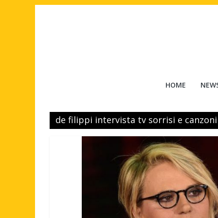
Salta
al
contenuto
Tuttouomini
HOME
NEW
News,
Tv,
de filippi intervista tv sorrisi e canzoni
Cinema,
Motori,
gay
news
e
la
moda
maschile