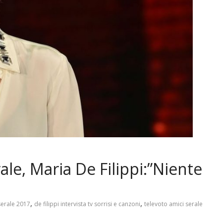
ale, Maria De Filippi:”Niente
,
,
serale 2017
de filippi intervista tv sorrisi e canzoni
televoto amici serale