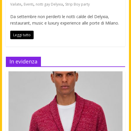
,
,
,
Vailate
Eventi
notti gay Delyxia
Strip Boy party
Da settembre non perderti le notti calde del Delyxia,
restaurant, music e luxury experience alle porte di Milano.
Leggi tutto
In evidenza