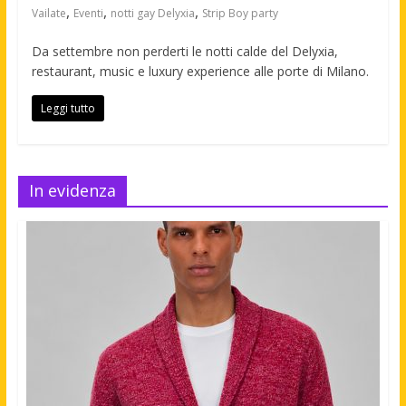
,
,
,
Vailate
Eventi
notti gay Delyxia
Strip Boy party
Da settembre non perderti le notti calde del Delyxia,
restaurant, music e luxury experience alle porte di Milano.
Leggi tutto
In evidenza