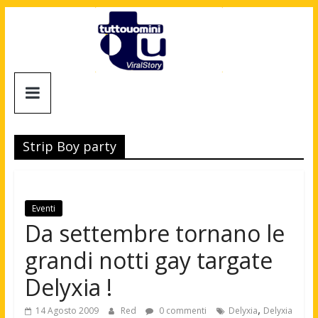
Salta
al
contenuto
Tuttouomini
News,
Tv,
Strip Boy party
Cinema,
Motori,
gay
news
Eventi
e
Da settembre tornano le
la
grandi notti gay targate
moda
maschile
Delyxia !
,
14 Agosto 2009
Red
0 commenti
Delyxia
Delyxia