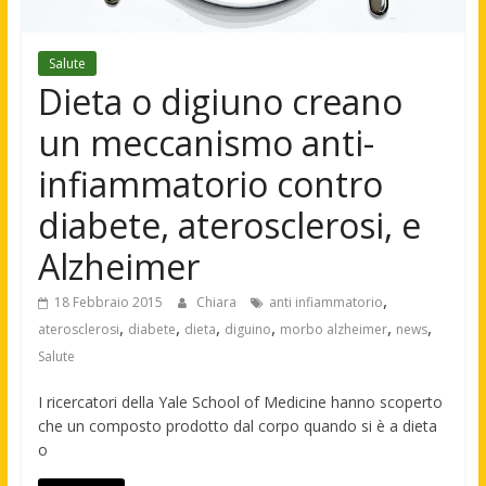
Salute
Dieta o digiuno creano
un meccanismo anti-
infiammatorio contro
diabete, aterosclerosi, e
Alzheimer
,
18 Febbraio 2015
Chiara
anti infiammatorio
,
,
,
,
,
,
aterosclerosi
diabete
dieta
diguino
morbo alzheimer
news
Salute
I ricercatori della Yale School of Medicine hanno scoperto
che un composto prodotto dal corpo quando si è a dieta
o