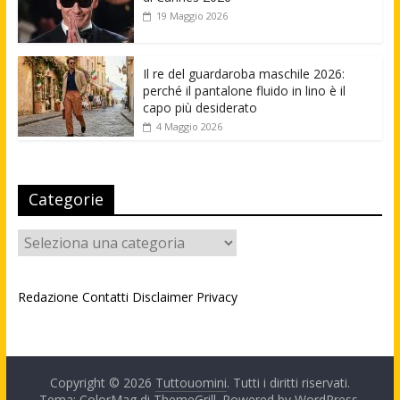
19 Maggio 2026
Il re del guardaroba maschile 2026:
perché il pantalone fluido in lino è il
capo più desiderato
4 Maggio 2026
Categorie
Categorie
Redazione
Contatti
Disclaimer
Privacy
Copyright © 2026
Tuttouomini
. Tutti i diritti riservati.
Tema: ColorMag di
ThemeGrill
. Powered by
WordPress
.