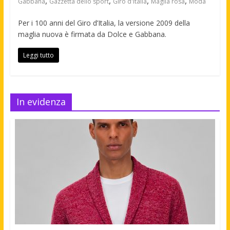
,
,
,
,
Gabbana
Gazzetta dello sport
Giro d'Italia
Maglia rosa
Moda
Per i 100 anni del Giro d’Italia, la versione 2009 della
maglia nuova è firmata da Dolce e Gabbana.
Leggi tutto
In evidenza