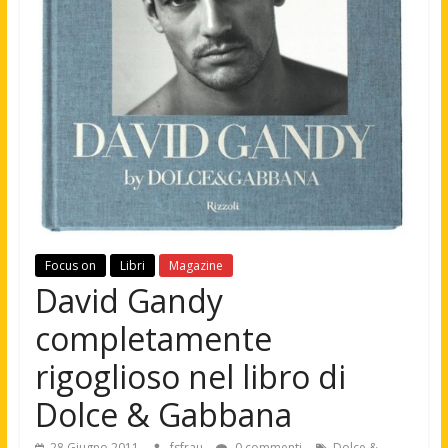
Focus on
Libri
Magazine
David Gandy
completamente
rigoglioso nel libro di
Dolce & Gabbana
28 Giugno 2011
fsfrau
0 commenti
Dolce &