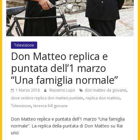
Televisione
Don Matteo replica e
puntata dell’1 marzo
“Una famiglia normale”
,
1 Marzo 2018
Massimo Lupo
don matteo da giovane
,
,
dove vedere replica don matteo puntate
replica don matteo
,
Televisione
terence hill giovane
Don Matteo replica e puntata dell’1 marzo “Una famiglia
normale”. La replica della puntata di Don Matteo su Rai
uno