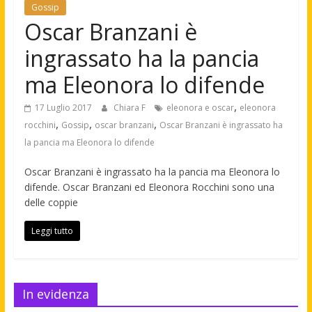
Gossip
Oscar Branzani è
ingrassato ha la pancia
ma Eleonora lo difende
,
17 Luglio 2017
Chiara F
eleonora e oscar
eleonora
,
,
,
rocchini
Gossip
oscar branzani
Oscar Branzani è ingrassato ha
la pancia ma Eleonora lo difende
Oscar Branzani è ingrassato ha la pancia ma Eleonora lo
difende. Oscar Branzani ed Eleonora Rocchini sono una
delle coppie
Leggi tutto
In evidenza