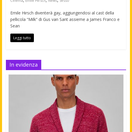
,
,
,
Cinema
Emile Hirsch
News
Sesso
Emile Hirsch diventerà gay, aggiungendosi al cast della
pellicola “Milk” di Gus van Sant assieme a James Franco e
Sean
Leggi tutto
In evidenza