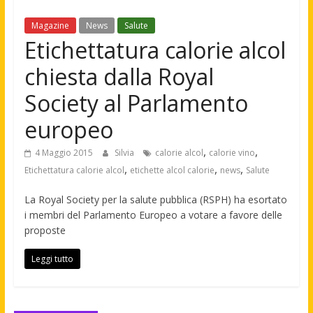
Magazine
News
Salute
Etichettatura calorie alcol
chiesta dalla Royal
Society al Parlamento
europeo
,
,
4 Maggio 2015
Silvia
calorie alcol
calorie vino
,
,
,
Etichettatura calorie alcol
etichette alcol calorie
news
Salute
La Royal Society per la salute pubblica (RSPH) ha esortato
i membri del Parlamento Europeo a votare a favore delle
proposte
Leggi tutto