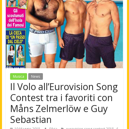
Musica
News
Il Volo all’Eurovision Song
Contest tra i favoriti con
Måns Zelmerlöw e Guy
Sebastian
,
19 Maggio 2015
Silvia
eurovision song contest 2015
il