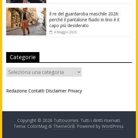
Il re del guardaroba maschile 2026:
perché il pantalone fluido in lino è il
capo più desiderato
4 Maggio 2026
Categorie
Categorie
Redazione
Contatti
Disclaimer
Privacy
Copyright © 2026
Tuttouomini
. Tutti i diritti riservati.
Tema: ColorMag di
ThemeGrill
. Powered by
WordPress
.