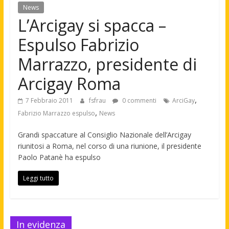
News
L’Arcigay si spacca –
Espulso Fabrizio
Marrazzo, presidente di
Arcigay Roma
,
7 Febbraio 2011
fsfrau
0 commenti
ArciGay
,
Fabrizio Marrazzo espulso
News
Grandi spaccature al Consiglio Nazionale dell’Arcigay
riunitosi a Roma, nel corso di una riunione, il presidente
Paolo Patanè ha espulso
Leggi tutto
In evidenza