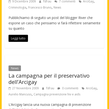
,
9 Dicembre 2009
fsfrau
7 commenti
ArciGay
,
,
Criminologia
Francesco Bruno
News
Pubblichiamo di seguito un post del blogger River che
espone un caso che pensiamo vi farà riflettere seriamente
su quanto
Leggi tutto
News
La campagna per il preservativo
dell’Arcigay
,
27 Novembre 2009
fsfrau
0 commenti
ArciGay
,
Aurelio Mancuso
Campagna prevenzione hiv e aids
L’Arcigay lancia una nuova campagna di prevenzione