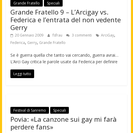
Grande Fratello
Speciali
Grande Fratello 9 – L’Arcigay vs.
Federica e l’entrata del non vedente
Gerry
,
20 Gennaio 2009
fsfrau
3 commenti
ArciGay
,
,
Federica
Gerry
Grande Fratello
Se è guerra quella che tanto vai cercando, guerra avrai…
L’Arci Gay critica le parole usate da Federica per definire
Leggi tutto
Festival di Sanremo
Speciali
Povia: «La canzone sui gay mi farà
perdere fans»