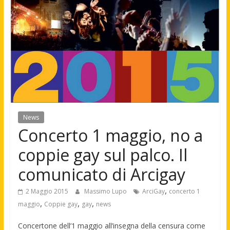
News
Concerto 1 maggio, no a
coppie gay sul palco. Il
comunicato di Arcigay
,
2 Maggio 2015
Massimo Lupo
ArciGay
concerto 1
,
,
,
maggio
Coppie gay
gay
news
Concertone dell’1 maggio all’insegna della censura come