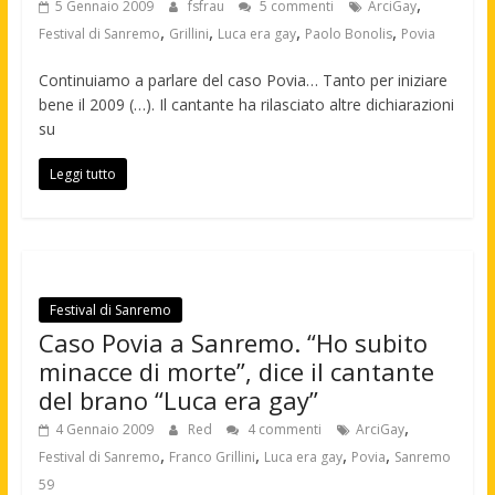
,
5 Gennaio 2009
fsfrau
5 commenti
ArciGay
,
,
,
,
Festival di Sanremo
Grillini
Luca era gay
Paolo Bonolis
Povia
Continuiamo a parlare del caso Povia… Tanto per iniziare
bene il 2009 (…). Il cantante ha rilasciato altre dichiarazioni
su
Leggi tutto
Festival di Sanremo
Caso Povia a Sanremo. “Ho subito
minacce di morte”, dice il cantante
del brano “Luca era gay”
,
4 Gennaio 2009
Red
4 commenti
ArciGay
,
,
,
,
Festival di Sanremo
Franco Grillini
Luca era gay
Povia
Sanremo
59