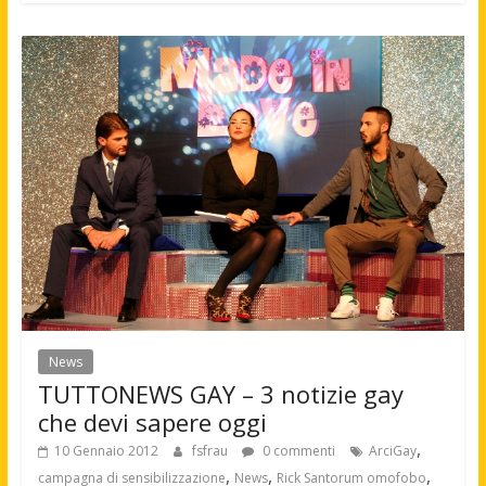
News
TUTTONEWS GAY – 3 notizie gay
che devi sapere oggi
,
10 Gennaio 2012
fsfrau
0 commenti
ArciGay
,
,
,
campagna di sensibilizzazione
News
Rick Santorum omofobo