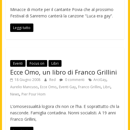
Minacce di morte per il cantante Povia che al prossimo
Festival di Sanremo canterà la canzone “Luca era gay”.
Leggi tutto
Eventi
Focus on
Libri
Ecce Omo, un libro di Franco Grillini
,
18 Giugno 2008
Red
0 commenti
ArciGay
,
,
,
,
,
Aurelio Mancuso
Ecce Omo
Eventi Gay
Franco Grillini
Libri
,
News
Pier Pour Hom
L’omosessualità logora chi non ce l’ha. E soprattutto chi la
nasconde. Famiglia contadina. Nonni socialisti. A 19 anni
Franco Grillini,