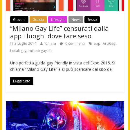
Giovani
Gossip
Lifestyle
News
Sesso
“Milano Gay Life” censurati dalla
app i luoghi dove fare seso
,
,
3 Luglio 2014
Chiara
0 commenti
app
ArciGay
,
Locali gay
milano gay life
Una perfetta guida gay friendly in vista dell’Expo 2015. Si
chiama “Milano Gay Life” e si può scaricare dal sito del
Leggi tutto