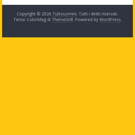
Copyright © 2026
Tuttouomini
. Tutti i diritti riservati.
Tema: ColorMag di
ThemeGrill
. Powered by
WordPress
.