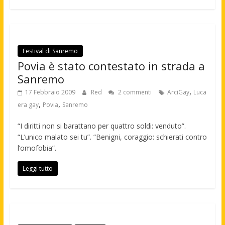
Festival di Sanremo
Povia è stato contestato in strada a
Sanremo
,
17 Febbraio 2009
Red
2 commenti
ArciGay
Luca
,
,
era gay
Povia
Sanremo
“I diritti non si barattano per quattro soldi: venduto”.
“L’unico malato sei tu”. “Benigni, coraggio: schierati contro
l’omofobia”.
Leggi tutto