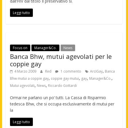
dall’HIV dal titolo Il preservativo sì.
Leggi tutto
Focus on
Manager&Co.
News
Banca Bhw, mutui agevolati per le
coppie gay
,
4 Marzo 2009
Red
1 commento
ArciGay
Banca
,
,
,
,
Bhw mutui a coppie gay
coppie gay mutui
gay
Manager&Co.
,
,
Mutui agevolati
News
Riccardo Gottardi
Ormai ne parlano un po’ tutti. La Cassa di Risparmio
tedesca Bhw, che si occupa esclusivamente di mutui per
la
Leggi tutto