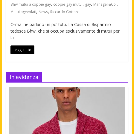
,
,
,
,
Bhw mutui a coppie gay
coppie gay mutui
gay
Manager&Co.
,
,
Mutui agevolati
News
Riccardo Gottardi
Ormai ne parlano un po’ tutti. La Cassa di Risparmio
tedesca Bhw, che si occupa esclusivamente di mutui per
la
Leggi tutto
In evidenza