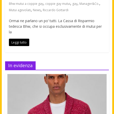
,
,
,
,
Bhw mutui a coppie gay
coppie gay mutui
gay
Manager&Co.
,
,
Mutui agevolati
News
Riccardo Gottardi
Ormai ne parlano un po’ tutti. La Cassa di Risparmio
tedesca Bhw, che si occupa esclusivamente di mutui per
la
Leggi tutto
In evidenza