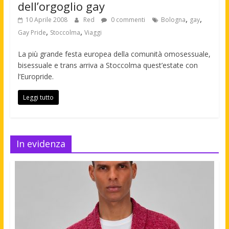
dell’orgoglio gay
,
,
10 Aprile 2008
Red
0 commenti
Bologna
gay
,
,
Gay Pride
Stoccolma
Viaggi
La più grande festa europea della comunità omosessuale,
bisessuale e trans arriva a Stoccolma quest’estate con
l’Europride.
Leggi tutto
In evidenza