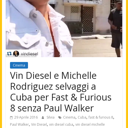
Cinema
Vin Diesel e Michelle
Rodriguez selvaggi a
Cuba per Fast & Furious
8 senza Paul Walker
,
,
,
29 Aprile 2016
Silvia
Cinema
Cuba
fast & furious 8
,
,
,
Paul Walker
Vin Diesel
vin diesel cuba
vin diesel michelle