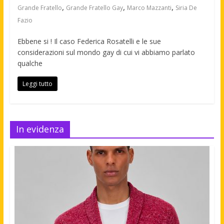
,
,
,
Grande Fratello
Grande Fratello Gay
Marco Mazzanti
Siria De
Fazio
Ebbene si ! Il caso Federica Rosatelli e le sue
considerazioni sul mondo gay di cui vi abbiamo parlato
qualche
Leggi tutto
In evidenza