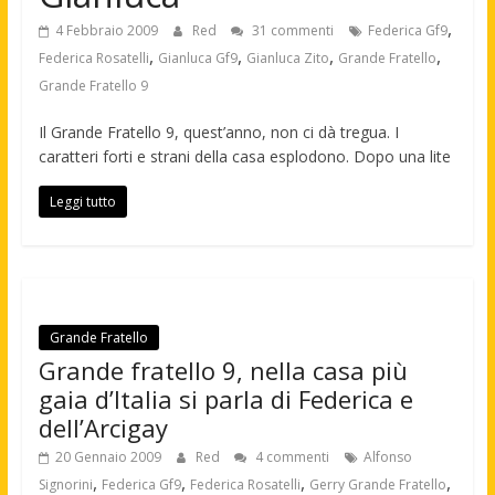
,
4 Febbraio 2009
Red
31 commenti
Federica Gf9
,
,
,
,
Federica Rosatelli
Gianluca Gf9
Gianluca Zito
Grande Fratello
Grande Fratello 9
Il Grande Fratello 9, quest’anno, non ci dà tregua. I
caratteri forti e strani della casa esplodono. Dopo una lite
Leggi tutto
Grande Fratello
Grande fratello 9, nella casa più
gaia d’Italia si parla di Federica e
dell’Arcigay
20 Gennaio 2009
Red
4 commenti
Alfonso
,
,
,
,
Signorini
Federica Gf9
Federica Rosatelli
Gerry Grande Fratello