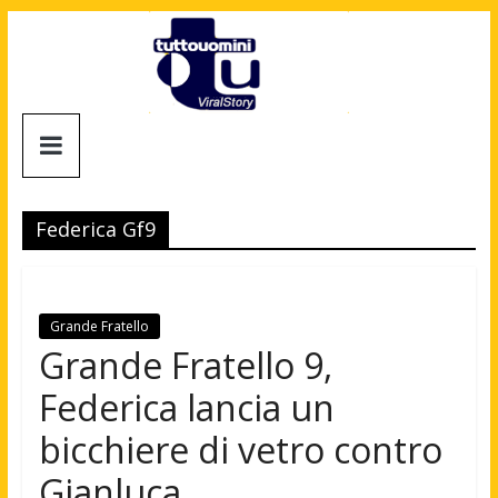
Salta
al
contenuto
Tuttouomini
News,
Tv,
Federica Gf9
Cinema,
Motori,
gay
news
Grande Fratello
e
Grande Fratello 9,
la
Federica lancia un
moda
maschile
bicchiere di vetro contro
Gianluca