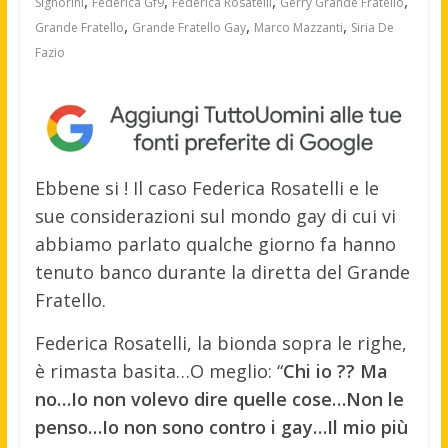
,
,
,
,
Signorini
Federica Gf9
Federica Rosatelli
Gerry Grande Fratello
,
,
,
Grande Fratello
Grande Fratello Gay
Marco Mazzanti
Siria De
Fazio
Ebbene si ! Il caso Federica Rosatelli e le
sue considerazioni sul mondo gay di cui vi
abbiamo parlato qualche giorno fa hanno
tenuto banco durante la diretta del Grande
Fratello.
Federica Rosatelli, la bionda sopra le righe,
è rimasta basita…O meglio: “
Chi io ?? Ma
no…Io non volevo dire quelle cose…Non le
penso…Io non sono contro i gay…Il mio più