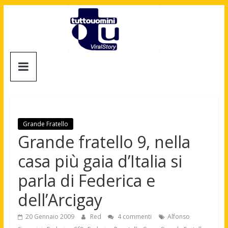
Salta
al
contenuto
Tuttouomini
News,
Tv,
Cinema,
Motori,
Grande Fratello
gay
Grande fratello 9, nella
news
casa più gaia d’Italia si
e
la
parla di Federica e
moda
dell’Arcigay
maschile
20 Gennaio 2009
Red
4 commenti
Alfonso