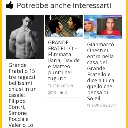
Potrebbe anche interessarti
GRANDE
Gianmarco
FRATELLO –
Onestini
Eliminata
entra nella
Ilaria, Davide
casa del
Grande
e Matteo
Grande
Fratello 15
puniti nel
Fratello e
tre ragazzi
tugurio
dice a Luca
bellissimi
14 Dicembre
quello che
chiusi in un
pensa di
2010
0
casale:
Soleil
Filippo
9 Ottobre 2017
Contri,
Simone
Poccia e
Valerio Lo