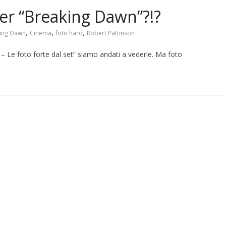
per “Breaking Dawn”?!?
,
,
,
ing Dawn
Cinema
foto hard
Robert Pattinson
n – Le foto forte dal set” siamo andati a vederle. Ma foto