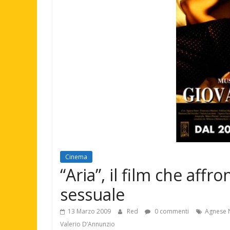
Cinema
“Aria”, il film che affro
sessuale
13 Marzo 2009
Red
0 commenti
Agnese 
Valerio D’Annunzio