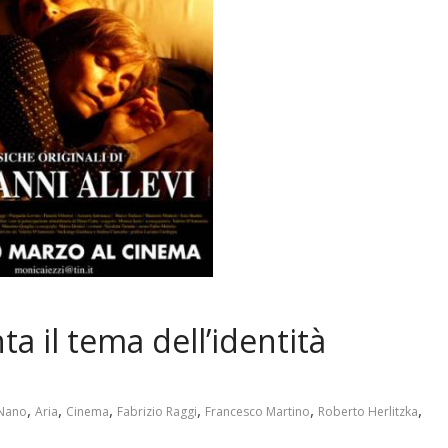
nta il tema dell’identità
,
,
,
,
,
,
Nano
Aria
Cinema
Fabrizio Raggi
Francesco Martino
Roberto Herlitzka