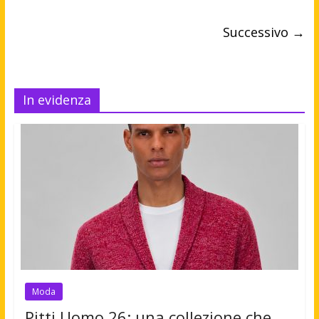
Successivo →
In evidenza
Moda
Pitti Uomo 26: una collezione che