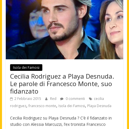
Isola dei Famosi
Cecilia Rodriguez a Playa Desnuda.
Le parole di Francesco Monte, suo
fidanzato
2 Febbraio 2015
Red
0 commenti
cecilia
,
,
,
rodriguez
francesco monte
Isola dei Famosi
Playa Desnuda
Cecilia Rodriguez su Playa Desnuda ? C’è il fidanzato in
studio con Alessia Marcuzzi, l’ex tronista Francesco