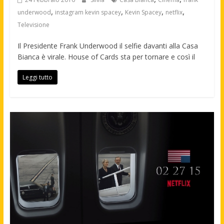
,
,
,
,
underwood
instagram kevin spacey
Kevin Spacey
netflix
Televisione
Il Presidente Frank Underwood il selfie davanti alla Casa
Bianca è virale. House of Cards sta per tornare e così il
Leggi tutto