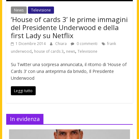
News
Televisione
‘House of cards 3’ le prime immagini
del Presidente Underwood e della
first Lady su Netflix
1 Dicembre 2014
Chiara
0 commenti
frank
,
,
,
underwood
house of cards 3
news
Televisione
Su Twitter una sorpresa annunciata, il ritorno di ‘House of
Cards 3‘ con una anteprima da brivido, Il Presidente
Underwood
Leggi tutto
In evidenza