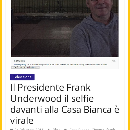
Televisione
Il Presidente Frank
Underwood il selfie
davanti alla Casa Bianca è
virale
,
,
24 Febbraio 2016
Silvia
Casa Bianca
Cinema
frank