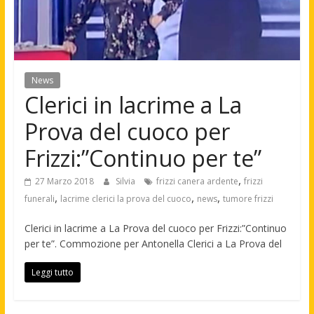
News
Clerici in lacrime a La
Prova del cuoco per
Frizzi:”Continuo per te”
,
27 Marzo 2018
Silvia
frizzi canera ardente
frizzi
,
,
,
funerali
lacrime clerici la prova del cuoco
news
tumore frizzi
Clerici in lacrime a La Prova del cuoco per Frizzi:”Continuo
per te”. Commozione per Antonella Clerici a La Prova del
Leggi tutto