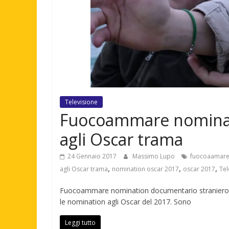
Televisione
Fuocoammare nominat
agli Oscar trama
24 Gennaio 2017
Massimo Lupo
fuocoaamare
,
,
,
agli Oscar trama
nomination oscar 2017
oscar 2017
Tel
Fuocoammare nomination documentario straniero a
le nomination agli Oscar del 2017. Sono
Leggi tutto